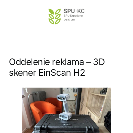
Preskočiť
na
obsah
Oddelenie reklama – 3D
skener EinScan H2