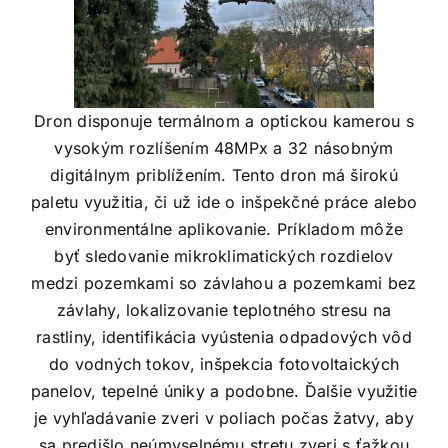
Dron disponuje termálnom a optickou kamerou s
vysokým rozlíšením 48MPx a 32 násobným
digitálnym priblížením. Tento dron má širokú
paletu využitia, či už ide o inšpekčné práce alebo
environmentálne aplikovanie. Príkladom môže
byť sledovanie mikroklimatických rozdielov
medzi pozemkami so závlahou a pozemkami bez
závlahy, lokalizovanie teplotného stresu na
rastliny, identifikácia vyústenia odpadových vôd
do vodných tokov, inšpekcia fotovoltaických
panelov, tepelné úniky a podobne. Ďalšie využitie
je vyhľadávanie zveri v poliach počas žatvy, aby
sa predišlo neúmyselnému stretu zveri s ťažkou