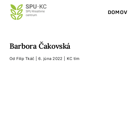
Preskočiť
DOMOV
na
obsah
Barbora Čakovská
Od
Filip Tkáč
|
6. júna 2022
|
KC tím