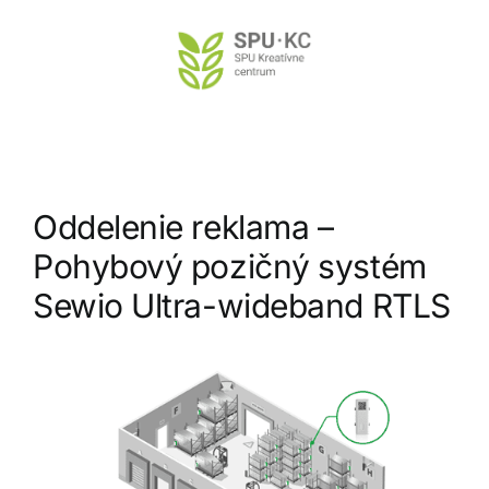
Preskočiť
na
obsah
Oddelenie reklama –
Pohybový pozičný systém
Sewio Ultra-wideband RTLS