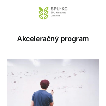
Preskočiť
na
obsah
Akceleračný program