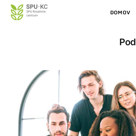
Preskočiť
DOMOV
na
obsah
Pod