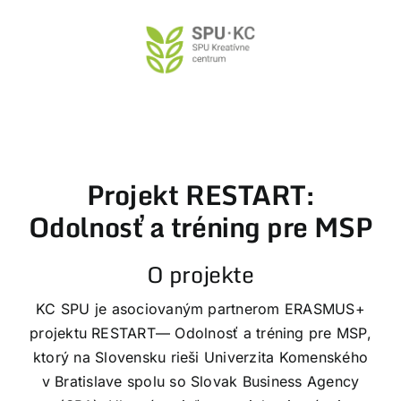
Preskočiť
na
obsah
P
rojekt RESTART:
Odolnosť a tréning pre MSP
O projekte
KC SPU je
asociovaným partnerom
ERASMUS+
projektu
RESTART
— Odolnosť a tréning pre MSP,
ktorý na Slovensku rieši Univerzita Komenského
v Bratislave spolu so Slovak Business Agency