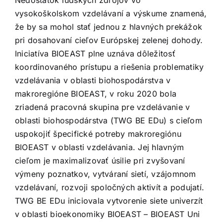
Nedostatok ľudských zdrojov vo
vysokoškolskom vzdelávaní a výskume znamená,
že by sa mohol stať jednou z hlavných prekážok
pri dosahovaní cieľov Európskej zelenej dohody.
Iniciatíva BIOEAST plne uznáva dôležitosť
koordinovaného prístupu a riešenia problematiky
vzdelávania v oblasti biohospodárstva v
makroregióne BIOEAST, v roku 2020 bola
zriadená pracovná skupina pre vzdelávanie v
oblasti biohospodárstva (TWG BE EDu) s cieľom
uspokojiť špecifické potreby makroregiónu
BIOEAST v oblasti vzdelávania. Jej hlavným
cieľom je maximalizovať úsilie pri zvyšovaní
výmeny poznatkov, vytváraní sietí, vzájomnom
vzdelávaní, rozvoji spoločných aktivít a podujatí.
TWG BE EDu iniciovala vytvorenie siete univerzít
v oblasti bioekonomiky BIOEAST –
BIOEAST Uni