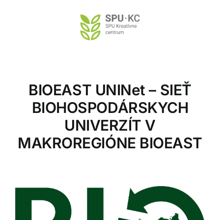
Preskočiť
na
obsah
BIOEAST UNINet – SIEŤ
BIOHOSPODÁRSKYCH
UNIVERZÍT V
MAKROREGIÓNE BIOEAST